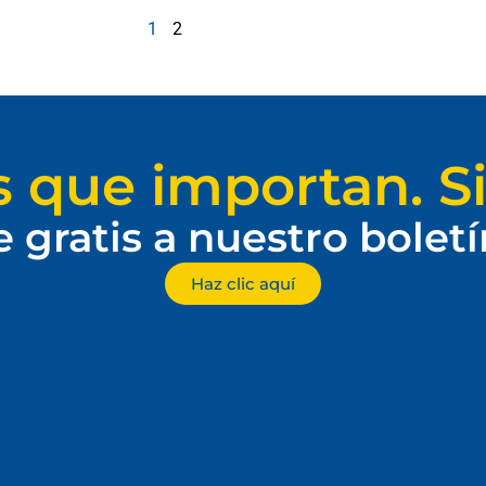
1
2
s que importan. Si
e gratis a nuestro bolet
Haz clic aquí