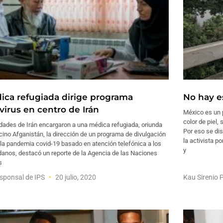
ica refugiada dirige programa
No hay e
virus en centro de Irán
México es un p
color de piel, 
dades de Irán encargaron a una médica refugiada, oriunda
Por eso se dis
cino Afganistán, la dirección de un programa de divulgación
la activista p
la pandemia covid-19 basado en atención telefónica a los
y
danos, destacó un reporte de la Agencia de las Naciones
s
sponsal de IPS
20 julio, 2020
Kau Sirenio 