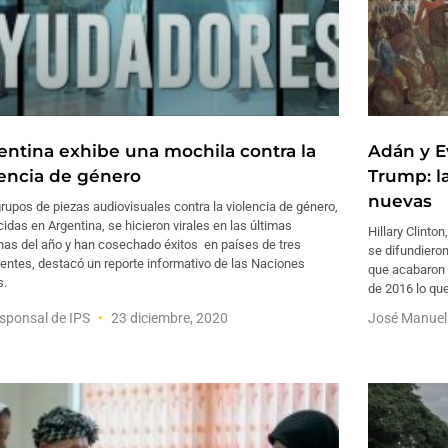
entina exhibe una mochila contra la
Adán y E
lencia de género
Trump: la
nuevas
rupos de piezas audiovisuales contra la violencia de género,
idas en Argentina, se hicieron virales en las últimas
Hillary Clinto
as del año y han cosechado éxitos en países de tres
se difundiero
entes, destacó un reporte informativo de las Naciones
que acabaron 
s.
de 2016 lo qu
sponsal de IPS
23 diciembre, 2020
José Manue