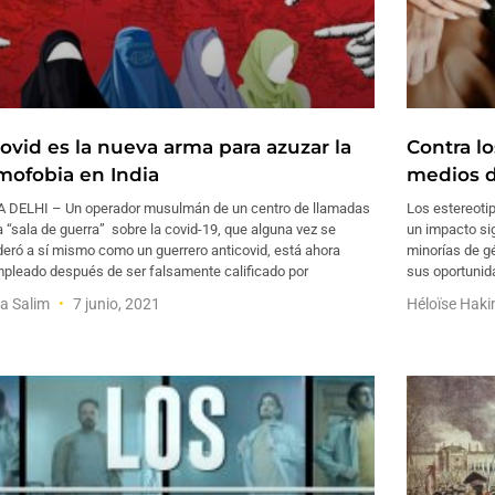
covid es la nueva arma para azuzar la
Contra l
amofobia en India
medios 
 DELHI – Un operador musulmán de un centro de llamadas
Los estereoti
 “sala de guerra” sobre la covid-19, que alguna vez se
un impacto sig
eró a sí mismo como un guerrero anticovid, está ahora
minorías de gé
pleado después de ser falsamente calificado por
sus oportunida
a Salim
7 junio, 2021
Héloïse Hak