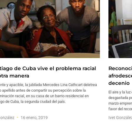
tiago de Cuba vive el problema racial
Reconoci
otra manera
afrodesc
decenio
nte y apacible, la jubilada Mercedes Lina Cathcart deletrea
o apellido antes de compartir su percepción sobre la
El aire y la l
minación racial, en su casa de un barrio residencial en
desgastada pu
go de Cuba, la segunda ciudad del país.
marzo emprend
favor del rec
González
16 enero, 2019
Ivet Gonzál