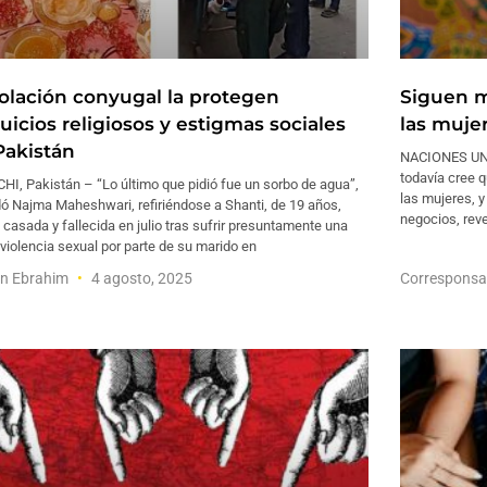
iolación conyugal la protegen
Siguen m
uicios religiosos y estigmas sociales
las muje
Pakistán
NACIONES UNID
todavía cree 
I, Pakistán – “Lo último que pidió fue un sorbo de agua”,
las mujeres, 
ó Najma Maheshwari, refiriéndose a Shanti, de 19 años,
negocios, reve
 casada y fallecida en julio tras sufrir presuntamente una
 violencia sexual por parte de su marido en
en Ebrahim
4 agosto, 2025
Corresponsa