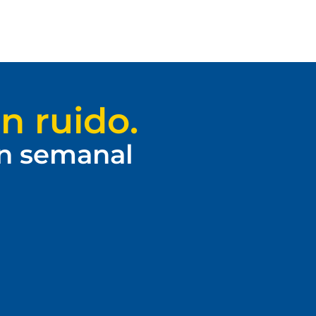
n ruido.
ín semanal