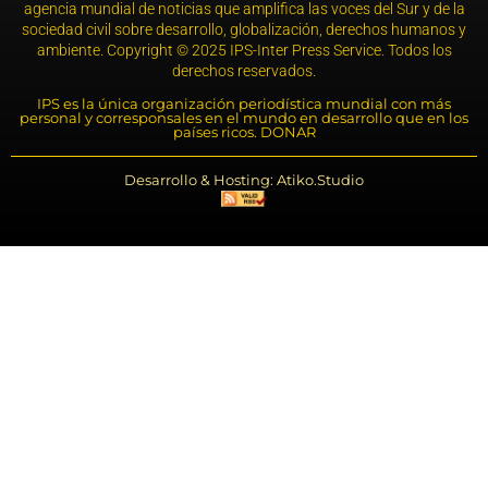
agencia mundial de noticias que amplifica las voces del Sur y de la
sociedad civil sobre desarrollo, globalización, derechos humanos y
ambiente. Copyright © 2025 IPS-Inter Press Service. Todos los
derechos reservados.
IPS es la única organización periodística mundial con más
personal y corresponsales en el mundo en desarrollo que en los
países ricos. DONAR
Desarrollo & Hosting: Atiko.Studio