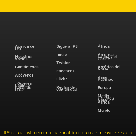
Acerca de
Sigue a IPS
África
IPS
Inicio
América
Nuestros
Latina y el
socios
Caribe
Twitter
Contáctenos
América del
Norte
Facebook
Apóyenos
Asia-
Flickr
Pacífico
¿Quieres
publicar
Reglas de
notas de
Europa
comunidad
IPS?
Medio
Oriente y
Norte de
África
Mundo
IPS es una institución internacional de comunicación cuyo eje es una