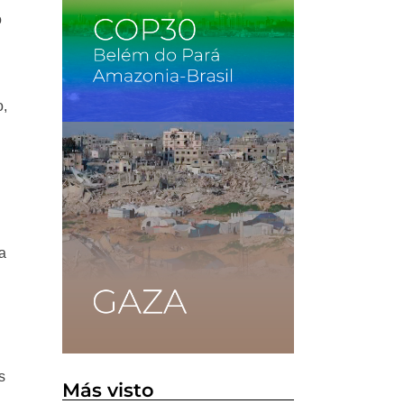
o
o,
a
s
Más visto