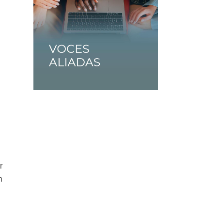
y
r
n