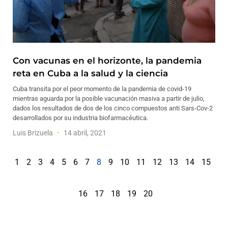
Con vacunas en el horizonte, la pandemia
reta en Cuba a la salud y la ciencia
Cuba transita por el peor momento de la pandemia de covid-19
mientras aguarda por la posible vacunación masiva a partir de julio,
dados los resultados de dos de los cinco compuestos anti Sars-Cov-2
desarrollados por su industria biofarmacéutica.
Luis Brizuela
14 abril, 2021
1
2
3
4
5
6
7
8
9
10
11
12
13
14
15
16
17
18
19
20