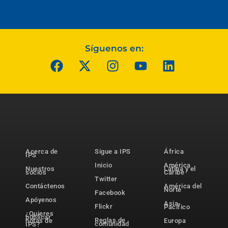
Síguenos en:
Acerca de
Sigue a IPS
África
IPS
Inicio
América
Nuestros
Latina y el
socios
Caribe
Twitter
Contáctenos
América del
Norte
Facebook
Apóyenos
Asia-
Flickr
Pacífico
¿Quieres
publicar
Reglas de
notas de
Europa
comunidad
IPS?