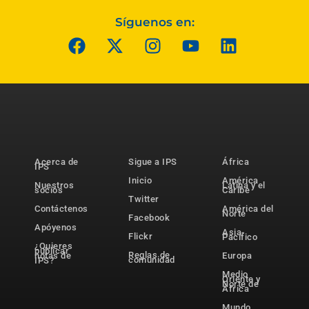
Síguenos en:
Acerca de
Sigue a IPS
África
IPS
Inicio
América
Nuestros
Latina y el
socios
Caribe
Twitter
Contáctenos
América del
Norte
Facebook
Apóyenos
Asia-
Flickr
Pacífico
¿Quieres
publicar
Reglas de
notas de
Europa
comunidad
IPS?
Medio
Oriente y
Norte de
África
Mundo