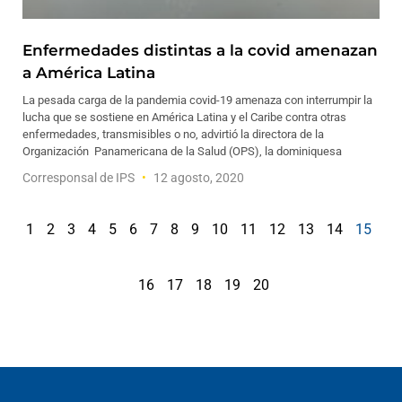
Enfermedades distintas a la covid amenazan
a América Latina
La pesada carga de la pandemia covid-19 amenaza con interrumpir la
lucha que se sostiene en América Latina y el Caribe contra otras
enfermedades, transmisibles o no, advirtió la directora de la
Organización Panamericana de la Salud (OPS), la dominiquesa
Corresponsal de IPS
12 agosto, 2020
1
2
3
4
5
6
7
8
9
10
11
12
13
14
15
16
17
18
19
20