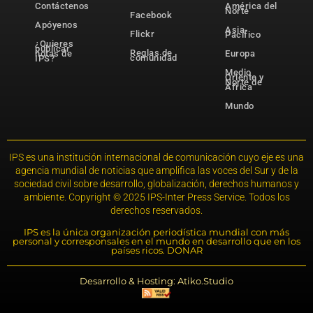
Contáctenos
América del
Norte
Facebook
Apóyenos
Asia-
Flickr
Pacífico
¿Quieres
publicar
Reglas de
notas de
Europa
comunidad
IPS?
Medio
Oriente y
Norte de
África
Mundo
IPS es una institución internacional de comunicación cuyo eje es una
agencia mundial de noticias que amplifica las voces del Sur y de la
sociedad civil sobre desarrollo, globalización, derechos humanos y
ambiente. Copyright © 2025 IPS-Inter Press Service. Todos los
derechos reservados.
IPS es la única organización periodística mundial con más
personal y corresponsales en el mundo en desarrollo que en los
países ricos. DONAR
Desarrollo & Hosting: Atiko.Studio