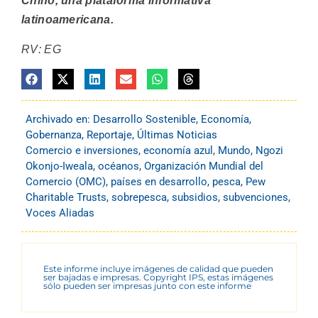
Chino, una plataforma informativa
latinoamericana.
RV: EG
Archivado en:
Desarrollo Sostenible
,
Economía
,
Gobernanza
,
Reportaje
,
Últimas Noticias
Comercio e inversiones
,
economía azul
,
Mundo
,
Ngozi
Okonjo-Iweala
,
océanos
,
Organización Mundial del
Comercio (OMC)
,
países en desarrollo
,
pesca
,
Pew
Charitable Trusts
,
sobrepesca
,
subsidios
,
subvenciones
,
Voces Aliadas
Este informe incluye imágenes de calidad que pueden
ser bajadas e impresas. Copyright IPS, estas imágenes
sólo pueden ser impresas junto con este informe