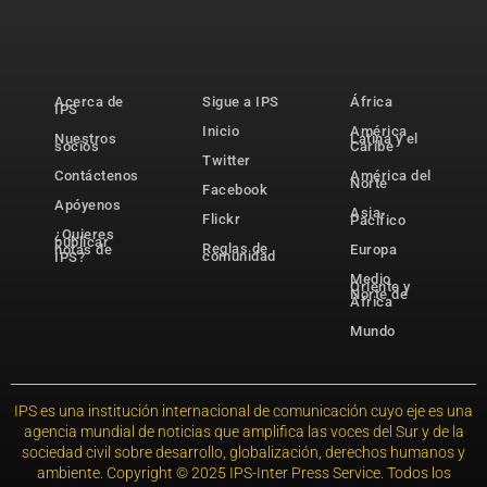
Acerca de
Sigue a IPS
África
IPS
Inicio
América
Nuestros
Latina y el
socios
Caribe
Twitter
Contáctenos
América del
Norte
Facebook
Apóyenos
Asia-
Flickr
Pacífico
¿Quieres
publicar
Reglas de
notas de
Europa
comunidad
IPS?
Medio
Oriente y
Norte de
África
Mundo
IPS es una institución internacional de comunicación cuyo eje es una
agencia mundial de noticias que amplifica las voces del Sur y de la
sociedad civil sobre desarrollo, globalización, derechos humanos y
ambiente. Copyright © 2025 IPS-Inter Press Service. Todos los