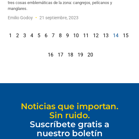
tres cosas emblemáticas de la zona: cangrejos, pelícanos y
manglares.
Emilio Godoy
21 septiembre, 2023
1
2
3
4
5
6
7
8
9
10
11
12
13
14
15
16
17
18
19
20
Noticias que importan.
Sin ruido.
Suscríbete gratis a
nuestro boletín