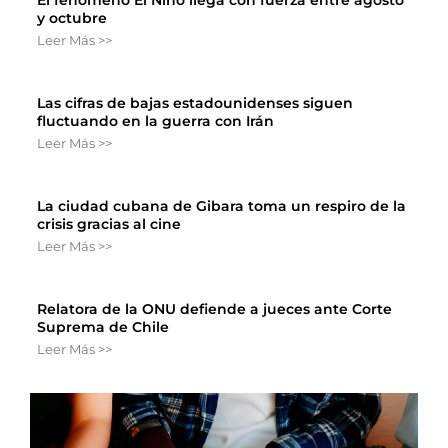
El fenómeno El Niño llega con fuerza entre agosto
y octubre
Leer Más >>
Las cifras de bajas estadounidenses siguen
fluctuando en la guerra con Irán
Leer Más >>
La ciudad cubana de Gibara toma un respiro de la
crisis gracias al cine
Leer Más >>
Relatora de la ONU defiende a jueces ante Corte
Suprema de Chile
Leer Más >>