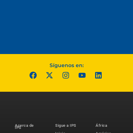
Síguenos en:
Acerca de
Sigue a IPS
África
IPS