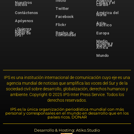
Inicio
América
Nuestros
Latina y el
socios
Caribe
Twitter
Contáctenos
América del
Norte
Facebook
Apóyenos
Asia-
Flickr
Pacífico
¿Quieres
publicar
Reglas de
notas de
Europa
comunidad
IPS?
Medio
Oriente y
Norte de
África
Mundo
IPS es una institución internacional de comunicación cuyo eje es una
agencia mundial de noticias que amplifica las voces del Sur y de la
sociedad civil sobre desarrollo, globalización, derechos humanos y
ambiente. Copyright © 2025 IPS-Inter Press Service. Todos los
derechos reservados.
IPS es la única organización periodística mundial con más
personal y corresponsales en el mundo en desarrollo que en los
países ricos. DONAR
Desarrollo & Hosting: Atiko.Studio