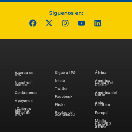
Síguenos en:
Acerca de
Sigue a IPS
África
IPS
Inicio
América
Nuestros
Latina y el
socios
Caribe
Twitter
Contáctenos
América del
Norte
Facebook
Apóyenos
Asia-
Flickr
Pacífico
¿Quieres
publicar
Reglas de
notas de
Europa
comunidad
IPS?
Medio
Oriente y
Norte de
África