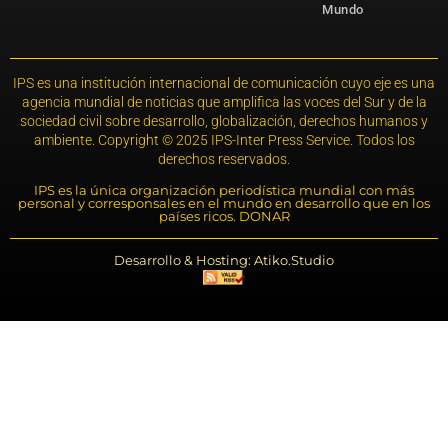
Mundo
IPS es una institución internacional de comunicación cuyo eje es una
agencia mundial de noticias que amplifica las voces del Sur y de la
sociedad civil sobre desarrollo, globalización, derechos humanos y
ambiente. Copyright © 2025 IPS-Inter Press Service. Todos los
derechos reservados.
IPS es la única organización periodística mundial con más
personal y corresponsales en el mundo en desarrollo que en los
países ricos. DONAR
Desarrollo & Hosting: Atiko.Studio