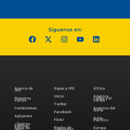
Síguenos en:
Acerca de
Sigue a IPS
África
IPS
Inicio
América
Nuestros
Latina y el
socios
Caribe
Twitter
Contáctenos
América del
Norte
Facebook
Apóyenos
Asia-
Flickr
Pacífico
¿Quieres
publicar
Reglas de
notas de
Europa
comunidad
IPS?