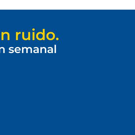
n ruido.
ín semanal