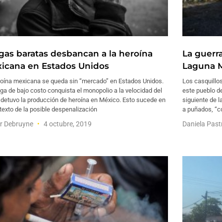
gas baratas desbancan a la heroína
La guerra
icana en Estados Unidos
Laguna 
roína mexicana se queda sin “mercado” en Estados Unidos.
Los casquillo
ga de bajo costo conquista el monopolio a la velocidad del
este pueblo de
 detuvo la producción de heroína en México. Esto sucede en
siguiente de l
texto de la posible despenalización
a puñados, “c
r Debruyne
4 octubre, 2019
Daniela Pas