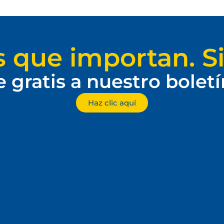
s que importan. Si
e gratis a nuestro bolet
Haz clic aquí