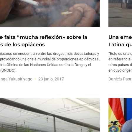
e falta “mucha reflexión» sobre la
Una emer
is de los opiáceos
Latina q
piáceos se encuentran entre las drogas más devastadoras y
“Esto es una c
 provocando una crisis mundial de proporciones epidémicas,
en referencia 
ió la Oficina de las Naciones Unidas contra la Droga y el
otros países d
o (UNODC).
en cuyo origen
nga Yakupitiyage
23 junio, 2017
Daniela Pas