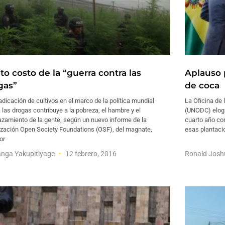
lto costo de la “guerra contra las
Aplauso p
gas”
de coca
adicación de cultivos en el marco de la política mundial
La Oficina de 
 las drogas contribuye a la pobreza, el hambre y el
(UNODC) elogió
azamiento de la gente, según un nuevo informe de la
cuarto año co
ización Open Society Foundations (OSF), del magnate,
esas plantaci
or
nga Yakupitiyage
12 febrero, 2016
Ronald Jos