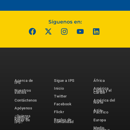
Síguenos en:
Acerca de
Sigue a IPS
África
IPS
Inicio
América
Nuestros
Latina y el
socios
Caribe
Twitter
Contáctenos
América del
Norte
Facebook
Apóyenos
Asia-
Flickr
Pacífico
¿Quieres
publicar
Reglas de
notas de
Europa
comunidad
IPS?
Medio
Oriente y