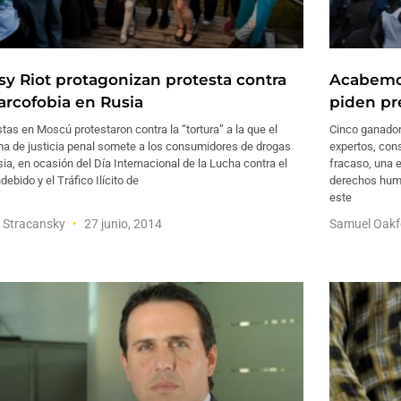
sy Riot protagonizan protesta contra
Acabemos
narcofobia en Rusia
piden pr
stas en Moscú protestaron contra la “tortura” a la que el
Cinco ganador
ma de justicia penal somete a los consumidores de drogas
expertos, cons
ia, en ocasión del Día Internacional de la Lucha contra el
fracaso, una e
debido y el Tráfico Ilícito de
derechos huma
este
 Stracansky
27 junio, 2014
Samuel Oak