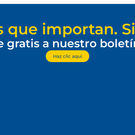
s que importan. Si
e gratis a nuestro bolet
Haz clic aquí