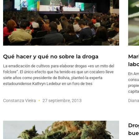
Qué hacer y qué no sobre la droga
Mar
labo
La erradicación de cultivos para elaborar drogas «es un mito del
folclore”. El único efecto que ha tenido es que un cocalero lleve
En Amé
siete años como presidente de Bolivia, planteó la experta
consum
estadounidense Kathryn Ledebur en un foro de tres
propie
capita
Constanza Vieira
27 septiembre, 2013
Diana
Dro
bue