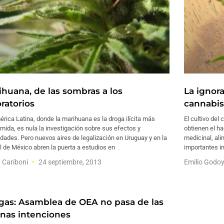
ihuana, de las sombras a los
La ignor
ratorios
cannabis
rica Latina, donde la marihuana es la droga ilícita más
El cultivo del
ida, es nula la investigación sobre sus efectos y
obtienen el h
dades. Pero nuevos aires de legalización en Uruguay y en la
medicinal, alim
l de México abren la puerta a estudios en
importantes in
 Cariboni
24 septiembre, 2013
Emilio Godo
gas: Asamblea de OEA no pasa de las
nas intenciones