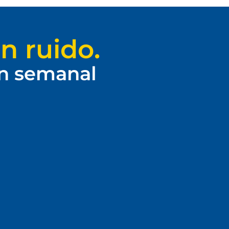
n ruido.
ín semanal