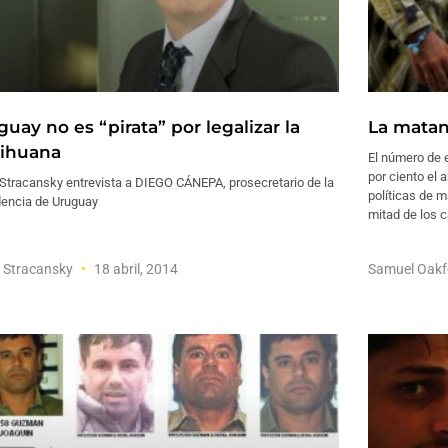
uay no es “pirata” por legalizar la
La matan
ihuana
El número de 
por ciento el 
 Stracansky entrevista a DIEGO CÁNEPA, prosecretario de la
políticas de 
dencia de Uruguay
mitad de los 
 Stracansky
18 abril, 2014
Samuel Oak