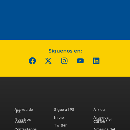
Síguenos en:
Acerca de
Sigue a IPS
África
IPS
Inicio
América
Nuestros
Latina y el
socios
Caribe
Twitter
Contáctenos
América del