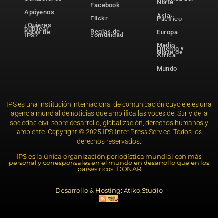
Norte
Facebook
Apóyenos
Asia-
Flickr
Pacífico
¿Quieres
publicar
Reglas de
notas de
Europa
comunidad
IPS?
Medio
Oriente y
Norte de
África
Mundo
IPS es una institución internacional de comunicación cuyo eje es una
agencia mundial de noticias que amplifica las voces del Sur y de la
sociedad civil sobre desarrollo, globalización, derechos humanos y
ambiente. Copyright © 2025 IPS-Inter Press Service. Todos los
derechos reservados.
IPS es la única organización periodística mundial con más
personal y corresponsales en el mundo en desarrollo que en los
países ricos. DONAR
Desarrollo & Hosting: Atiko.Studio