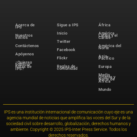
Acerca de
Sigue a IPS
África
IPS
Inicio
América
Nuestros
Latina y el
socios
Caribe
Twitter
Contáctenos
América del
Norte
Facebook
Apóyenos
Asia-
Flickr
Pacífico
¿Quieres
publicar
Reglas de
notas de
Europa
comunidad
IPS?
Medio
Oriente y
Norte de
África
Mundo
IPS es una institución internacional de comunicación cuyo eje es una
agencia mundial de noticias que amplifica las voces del Sur y de la
sociedad civil sobre desarrollo, globalización, derechos humanos y
ambiente. Copyright © 2025 IPS-Inter Press Service. Todos los
derechos reservados.