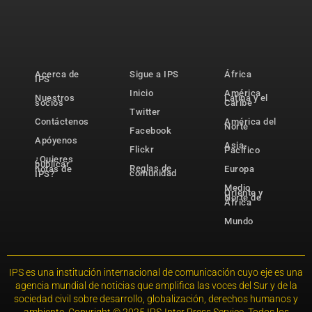
Acerca de
Sigue a IPS
África
IPS
Inicio
América
Nuestros
Latina y el
socios
Caribe
Twitter
Contáctenos
América del
Norte
Facebook
Apóyenos
Asia-
Flickr
Pacífico
¿Quieres
publicar
Reglas de
notas de
Europa
comunidad
IPS?
Medio
Oriente y
Norte de
África
Mundo
IPS es una institución internacional de comunicación cuyo eje es una
agencia mundial de noticias que amplifica las voces del Sur y de la
sociedad civil sobre desarrollo, globalización, derechos humanos y