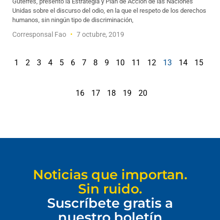
Guterres, presentó la Estrategia y Plan de Acción de las Naciones
Unidas sobre el discurso del odio, en la que el respeto de los derechos
humanos, sin ningún tipo de discriminación,
Corresponsal Fao
7 octubre, 2019
1
2
3
4
5
6
7
8
9
10
11
12
13
14
15
16
17
18
19
20
Noticias que importan.
Sin ruido.
Suscríbete gratis a
nuestro boletín