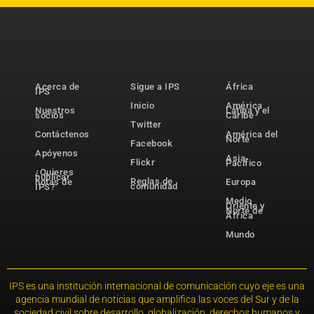
Acerca de
Sigue a IPS
África
IPS
Inicio
América
Nuestros
Latina y el
socios
Caribe
Twitter
Contáctenos
América del
Norte
Facebook
Apóyenos
Asia-
Flickr
Pacífico
¿Quieres
publicar
Reglas de
notas de
Europa
comunidad
IPS?
Medio
Oriente y
Norte de
África
Mundo
IPS es una institución internacional de comunicación cuyo eje es una
agencia mundial de noticias que amplifica las voces del Sur y de la
sociedad civil sobre desarrollo, globalización, derechos humanos y