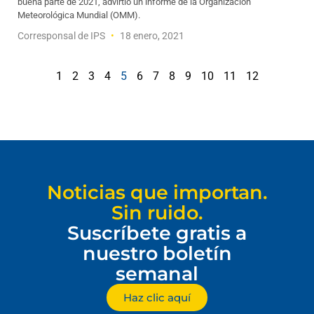
buena parte de 2021, advirtió un informe de la Organización
Meteorológica Mundial (OMM).
Corresponsal de IPS
18 enero, 2021
1
2
3
4
5
6
7
8
9
10
11
12
Noticias que importan.
Sin ruido.
Suscríbete gratis a
nuestro boletín
semanal
Haz clic aquí