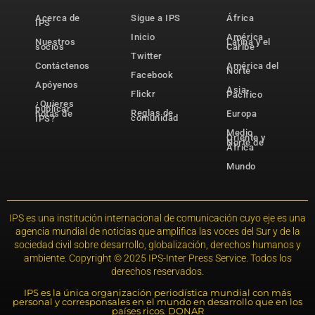
Acerca de
Sigue a IPS
África
IPS
Inicio
América
Nuestros
Latina y el
socios
Caribe
Twitter
Contáctenos
América del
Norte
Facebook
Apóyenos
Asia-
Flickr
Pacífico
¿Quieres
publicar
Reglas de
notas de
Europa
comunidad
IPS?
Medio
Oriente y
Norte de
África
Mundo
IPS es una institución internacional de comunicación cuyo eje es una
agencia mundial de noticias que amplifica las voces del Sur y de la
sociedad civil sobre desarrollo, globalización, derechos humanos y
ambiente. Copyright © 2025 IPS-Inter Press Service. Todos los
derechos reservados.
IPS es la única organización periodística mundial con más
personal y corresponsales en el mundo en desarrollo que en los
países ricos. DONAR