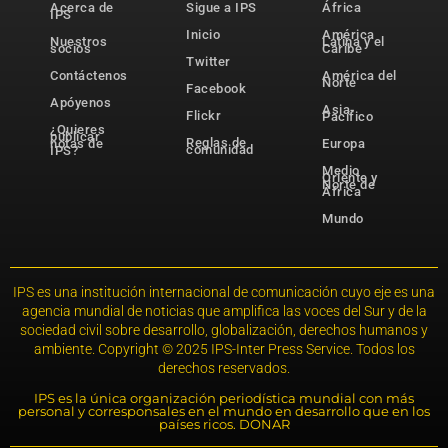
Acerca de
Sigue a IPS
África
IPS
Inicio
América
Nuestros
Latina y el
socios
Caribe
Twitter
Contáctenos
América del
Norte
Facebook
Apóyenos
Asia-
Flickr
Pacífico
¿Quieres
publicar
Reglas de
notas de
Europa
comunidad
IPS?
Medio
Oriente y
Norte de
África
Mundo
IPS es una institución internacional de comunicación cuyo eje es una
agencia mundial de noticias que amplifica las voces del Sur y de la
sociedad civil sobre desarrollo, globalización, derechos humanos y
ambiente. Copyright © 2025 IPS-Inter Press Service. Todos los
derechos reservados.
IPS es la única organización periodística mundial con más
personal y corresponsales en el mundo en desarrollo que en los
países ricos. DONAR