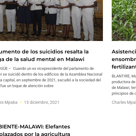
umento de los suicidios resalta la
Asistenci
ga de la salud mental en Malawi
ensombre
fertilizan
GÜE – Cuando un ex vicepresidente del parlamento de
 se suicidó dentro de los edificios de la Asamblea Nacional
BLANTIRE, Mal
a capital, en septiembre de 2021, sacudió a la sociedad del
productora de 
 fue un toque de atención sobre
de Malawi, te
principios de 
les Mpaka
13 diciembre, 2021
Charles Mp
IENTE-MALAWI: Elefantes
plazados por la agricultura