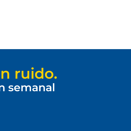
n ruido.
ín semanal