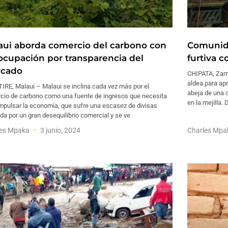
aui aborda comercio del carbono con
Comunida
ocupación por transparencia del
furtiva c
cado
CHIPATA, Zamb
aldea para ap
IRE, Malaui – Malaui se inclina cada vez más por el
abeja de una c
cio de carbono como una fuente de ingresos que necesita
en la mejilla.
mpulsar la economía, que sufre una escasez de divisas
a por un gran desequilibrio comercial y se ve
les Mpaka
3 junio, 2024
Charles Mp