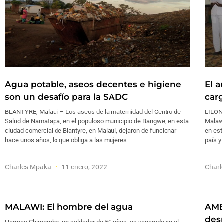
Agua potable, aseos decentes e higiene
El a
son un desafío para la SADC
car
BLANTYRE, Malaui – Los aseos de la maternidad del Centro de
LILON
Salud de Namatapa, en el populoso municipio de Bangwe, en esta
Malawi
ciudad comercial de Blantyre, en Malaui, dejaron de funcionar
en est
hace unos años, lo que obliga a las mujeres
país y
Charles Mpaka
11 enero, 2022
Char
MALAWI: El hombre del agua
AMB
des
Hermes Chimombo, un soldador de 50 años, es venerado en el