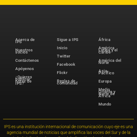
Acerca de
Sigue a IPS
África
IPS
Inicio
América
Nuestros
Latina y el
socios
Caribe
Twitter
Contáctenos
América del
Norte
Facebook
Apóyenos
Asia-
Flickr
Pacífico
¿Quieres
publicar
Reglas de
notas de
Europa
comunidad
IPS?
Medio
Oriente y
Norte de
África
Mundo
IPS es una institución internacional de comunicación cuyo eje es una
agencia mundial de noticias que amplifica las voces del Sur y de la