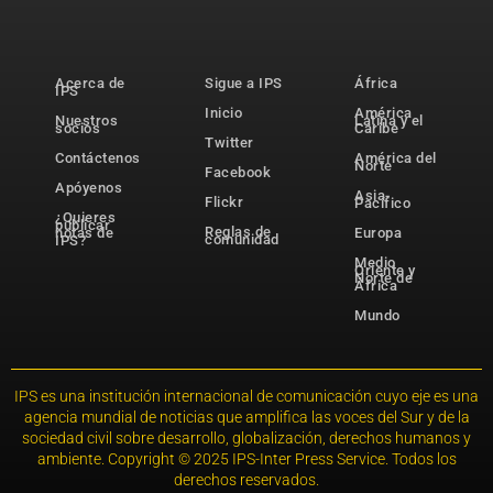
Acerca de
Sigue a IPS
África
IPS
Inicio
América
Nuestros
Latina y el
socios
Caribe
Twitter
Contáctenos
América del
Norte
Facebook
Apóyenos
Asia-
Flickr
Pacífico
¿Quieres
publicar
Reglas de
notas de
Europa
comunidad
IPS?
Medio
Oriente y
Norte de
África
Mundo
IPS es una institución internacional de comunicación cuyo eje es una
agencia mundial de noticias que amplifica las voces del Sur y de la
sociedad civil sobre desarrollo, globalización, derechos humanos y
ambiente. Copyright © 2025 IPS-Inter Press Service. Todos los
derechos reservados.