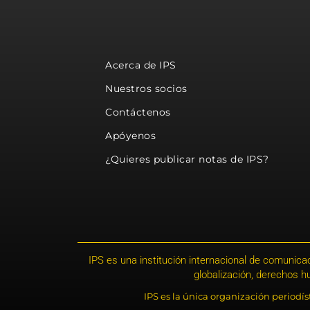
Acerca de IPS
Nuestros socios
Contáctenos
Apóyenos
¿Quieres publicar notas de IPS?
IPS es una institución internacional de comunicac
globalización, derechos 
IPS es la única organización periodí