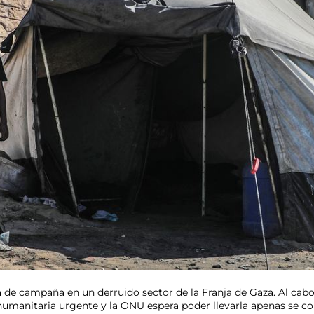
a de campaña en un derruido sector de la Franja de Gaza. Al cab
umanitaria urgente y la ONU espera poder llevarla apenas se concr