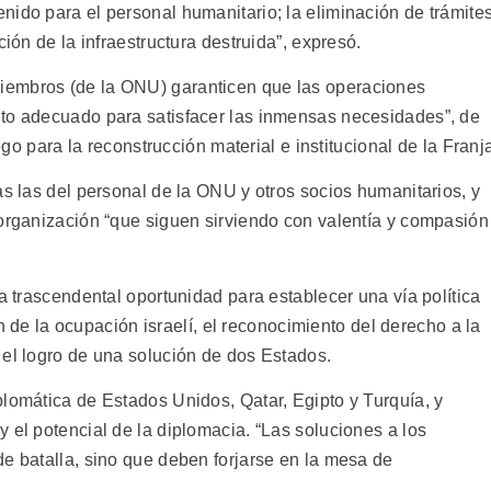
nido para el personal humanitario; la eliminación de trámite
ción de la infraestructura destruida”, expresó.
iembros (de la ONU) garanticen que las operaciones
nto adecuado para satisfacer las inmensas necesidades”, de
uego para la reconstrucción material e institucional de la Franj
as las del personal de la ONU y otros socios humanitarios, y
 organización “que siguen sirviendo con valentía y compasión
ta trascendental oportunidad para establecer una vía política
fin de la ocupación israelí, el reconocimiento del derecho a la
 el logro de una solución de dos Estados.
plomática de Estados Unidos, Qatar, Egipto y Turquía, y
 el potencial de la diplomacia. “Las soluciones a los
de batalla, sino que deben forjarse en la mesa de