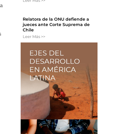
Leer Más >>
na
Relatora de la ONU defiende a
jueces ante Corte Suprema de
Chile
s
Leer Más >>
s
s