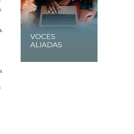
r
s
o.
la
s