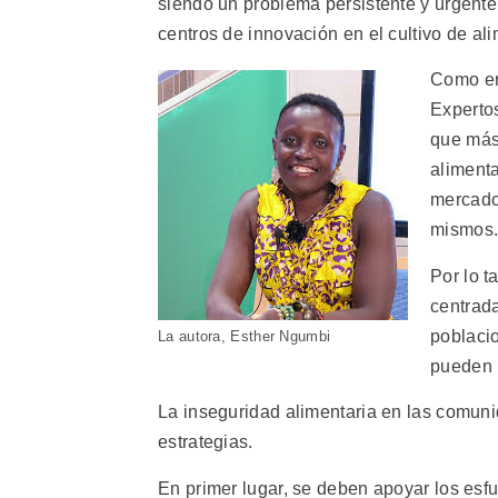
siendo un problema persistente y urgente
centros de innovación en el cultivo de al
Como er
Expertos
que más
alimenta
mercados
mismos
Por lo t
centrada
poblacio
La autora, Esther Ngumbi
pueden 
La inseguridad alimentaria en las comun
estrategias.
En primer lugar, se deben apoyar los esfu