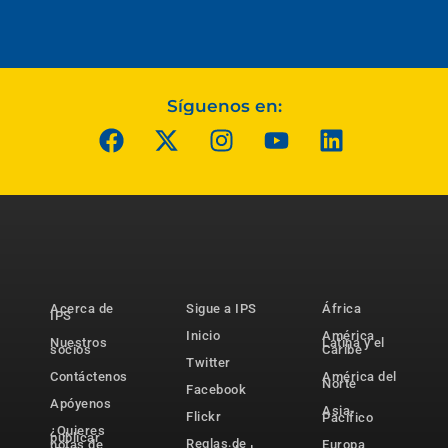
Síguenos en:
Acerca de
Sigue a IPS
África
IPS
Inicio
América
Nuestros
Latina y el
socios
Caribe
Twitter
Contáctenos
América del
Norte
Facebook
Apóyenos
Asia-
Flickr
Pacífico
¿Quieres
publicar
Reglas de
notas de
Europa