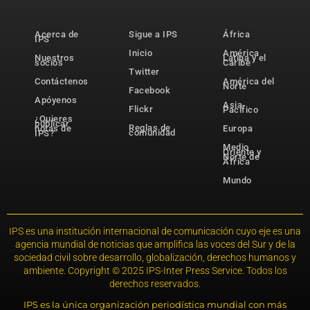
Acerca de
Sigue a IPS
África
IPS
Inicio
América
Nuestros
Latina y el
socios
Caribe
Twitter
Contáctenos
América del
Norte
Facebook
Apóyenos
Asia-
Flickr
Pacífico
¿Quieres
publicar
Reglas de
notas de
Europa
comunidad
IPS?
Medio
Oriente y
Norte de
África
Mundo
IPS es una institución internacional de comunicación cuyo eje es una
agencia mundial de noticias que amplifica las voces del Sur y de la
sociedad civil sobre desarrollo, globalización, derechos humanos y
ambiente. Copyright © 2025 IPS-Inter Press Service. Todos los
derechos reservados.
IPS es la única organización periodística mundial con más