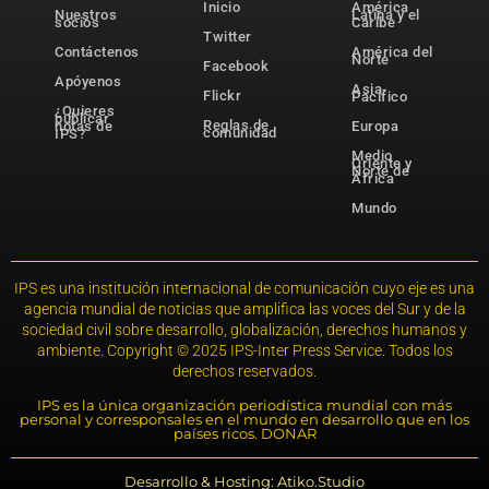
Inicio
América
Nuestros
Latina y el
socios
Caribe
Twitter
Contáctenos
América del
Norte
Facebook
Apóyenos
Asia-
Flickr
Pacífico
¿Quieres
publicar
Reglas de
notas de
Europa
comunidad
IPS?
Medio
Oriente y
Norte de
África
Mundo
IPS es una institución internacional de comunicación cuyo eje es una
agencia mundial de noticias que amplifica las voces del Sur y de la
sociedad civil sobre desarrollo, globalización, derechos humanos y
ambiente. Copyright © 2025 IPS-Inter Press Service. Todos los
derechos reservados.
IPS es la única organización periodística mundial con más
personal y corresponsales en el mundo en desarrollo que en los
países ricos. DONAR
Desarrollo & Hosting: Atiko.Studio