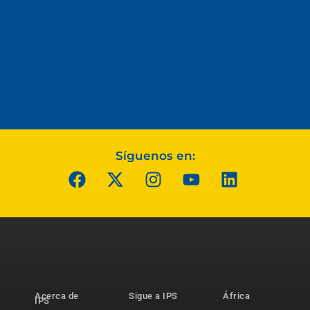
Síguenos en:
Acerca de
Sigue a IPS
África
IPS