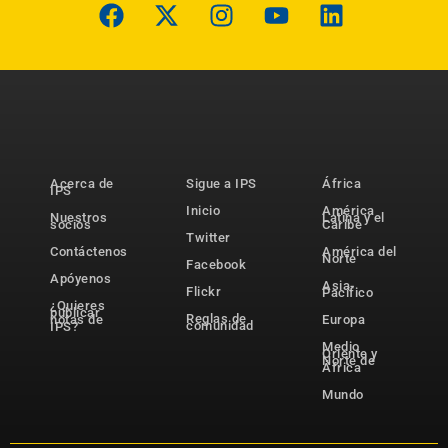
Acerca de
Sigue a IPS
África
IPS
Inicio
América
Nuestros
Latina y el
socios
Caribe
Twitter
Contáctenos
América del
Norte
Facebook
Apóyenos
Asia-
Flickr
Pacífico
¿Quieres
publicar
Reglas de
notas de
Europa
comunidad
IPS?
Medio
Oriente y
Norte de
África
Mundo