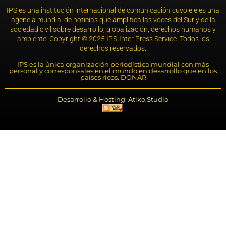
IPS es una institución internacional de comunicación cuyo eje es una
agencia mundial de noticias que amplifica las voces del Sur y de la
sociedad civil sobre desarrollo, globalización, derechos humanos y
ambiente. Copyright © 2025 IPS-Inter Press Service. Todos los
derechos reservados.
IPS es la única organización periodística mundial con más
personal y corresponsales en el mundo en desarrollo que en los
países ricos. DONAR
Desarrollo & Hosting: Atiko.Studio