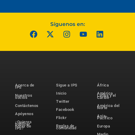
Síguenos en:
Acerca de
Sigue a IPS
África
IPS
Inicio
América
Nuestros
Latina y el
socios
Caribe
Twitter
Contáctenos
América del
Norte
Facebook
Apóyenos
Asia-
Flickr
Pacífico
¿Quieres
publicar
Reglas de
notas de
Europa
comunidad
IPS?
Medio