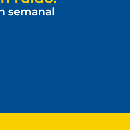
ín semanal