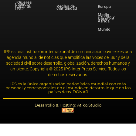
¿Quieres
publicar
Reglas de
notas de
Europa
comunidad
IPS?
Medio
Oriente y
Norte de
África
Mundo
IPS es una institución internacional de comunicación cuyo eje es una
agencia mundial de noticias que amplifica las voces del Sur y de la
sociedad civil sobre desarrollo, globalización, derechos humanos y
ambiente. Copyright © 2025 IPS-Inter Press Service. Todos los
derechos reservados.
IPS es la única organización periodística mundial con más
personal y corresponsales en el mundo en desarrollo que en los
países ricos. DONAR
Desarrollo & Hosting: Atiko.Studio