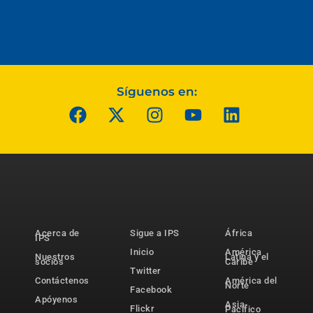
Síguenos en:
Acerca de
Sigue a IPS
África
IPS
Inicio
América
Nuestros
Latina y el
socios
Caribe
Twitter
Contáctenos
América del
Norte
Facebook
Apóyenos
Asia-
Flickr
Pacífico