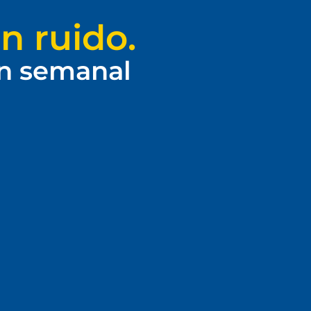
n ruido.
ín semanal