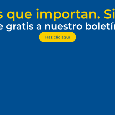
s que importan. Si
e gratis a nuestro bolet
Haz clic aquí