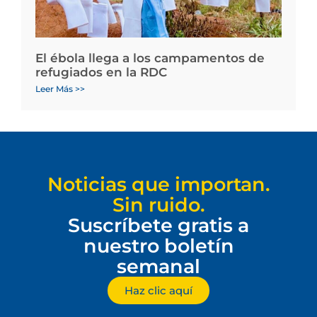
El ébola llega a los campamentos de
refugiados en la RDC
Leer Más >>
Noticias que importan.
Sin ruido.
Suscríbete gratis a
nuestro boletín
semanal
Haz clic aquí