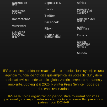
Acerca de
Sigue a IPS
África
IPS
Inicio
América
Nuestros
Latina y el
socios
Caribe
Twitter
Contáctenos
América del
Norte
Facebook
Apóyenos
Asia-
Flickr
Pacífico
¿Quieres
publicar
Reglas de
notas de
Europa
comunidad
IPS?
Medio
Oriente y
Norte de
África
Mundo
IPS es una institución internacional de comunicación cuyo eje es una
agencia mundial de noticias que amplifica las voces del Sur y de la
sociedad civil sobre desarrollo, globalización, derechos humanos y
ambiente. Copyright © 2025 IPS-Inter Press Service. Todos los
derechos reservados.
IPS es la única organización periodística mundial con más
personal y corresponsales en el mundo en desarrollo que en los
países ricos. DONAR