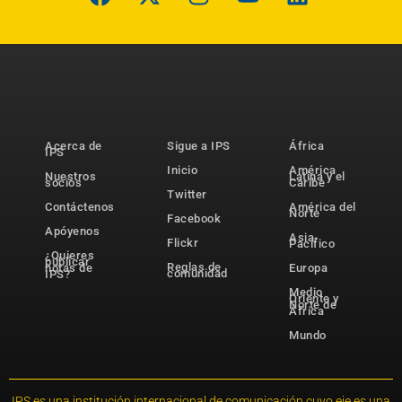
Acerca de
Sigue a IPS
África
IPS
Inicio
América
Nuestros
Latina y el
socios
Caribe
Twitter
Contáctenos
América del
Norte
Facebook
Apóyenos
Asia-
Flickr
Pacífico
¿Quieres
publicar
Reglas de
notas de
Europa
comunidad
IPS?
Medio
Oriente y
Norte de
África
Mundo
IPS es una institución internacional de comunicación cuyo eje es una