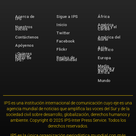
Acerca de
Sigue a IPS
África
IPS
Inicio
América
Nuestros
Latina y el
socios
Caribe
Twitter
Contáctenos
América del
Norte
Facebook
Apóyenos
Asia-
Flickr
Pacífico
¿Quieres
publicar
Reglas de
notas de
Europa
comunidad
IPS?
Medio
Oriente y
Norte de
África
Mundo
IPS es una institución internacional de comunicación cuyo eje es una
agencia mundial de noticias que amplifica las voces del Sur y de la
sociedad civil sobre desarrollo, globalización, derechos humanos y
ambiente. Copyright © 2025 IPS-Inter Press Service. Todos los
derechos reservados.
IPS es la única organización periodística mundial con más