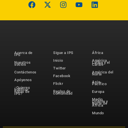
Acerca de
Sigue a IPS
África
IPS
Inicio
América
Nuestros
Latina y el
socios
Caribe
Twitter
Contáctenos
América del
Norte
Facebook
Apóyenos
Asia-
Flickr
Pacífico
¿Quieres
publicar
Reglas de
notas de
Europa
comunidad
IPS?
Medio
Oriente y
Norte de
África
Mundo