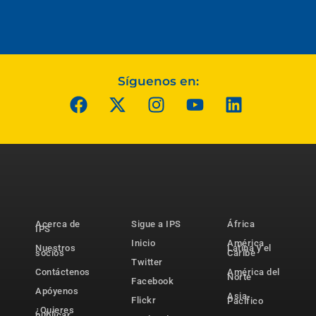
Síguenos en:
Acerca de
Sigue a IPS
África
IPS
Inicio
América
Nuestros
Latina y el
socios
Caribe
Twitter
Contáctenos
América del
Norte
Facebook
Apóyenos
Asia-
Flickr
Pacífico
¿Quieres
publicar