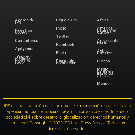
Acerca de
Sigue a IPS
África
IPS
Inicio
América
Nuestros
Latina y el
socios
Caribe
Twitter
Contáctenos
América del
Norte
Facebook
Apóyenos
Asia-
Flickr
Pacífico
¿Quieres
publicar
Reglas de
notas de
Europa
comunidad
IPS?
Medio
Oriente y
Norte de
África
Mundo
IPS es una institución internacional de comunicación cuyo eje es una
agencia mundial de noticias que amplifica las voces del Sur y de la
sociedad civil sobre desarrollo, globalización, derechos humanos y
ambiente. Copyright © 2025 IPS-Inter Press Service. Todos los
derechos reservados.