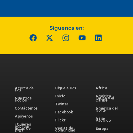
Síguenos en:
Acerca de
Sigue a IPS
África
IPS
Inicio
América
Nuestros
Latina y el
socios
Caribe
Twitter
Contáctenos
América del
Norte
Facebook
Apóyenos
Asia-
Flickr
Pacífico
¿Quieres
publicar
Reglas de
notas de
Europa
comunidad
IPS?