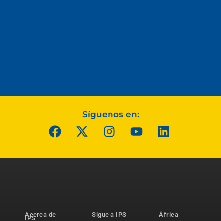
Síguenos en:
Acerca de
Sigue a IPS
África
IPS