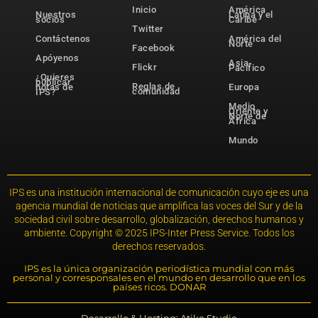
Inicio
América
Nuestros
Latina y el
socios
Caribe
Twitter
Contáctenos
América del
Norte
Facebook
Apóyenos
Asia-
Flickr
Pacífico
¿Quieres
publicar
Reglas de
notas de
Europa
comunidad
IPS?
Medio
Oriente y
Norte de
África
Mundo
IPS es una institución internacional de comunicación cuyo eje es una
agencia mundial de noticias que amplifica las voces del Sur y de la
sociedad civil sobre desarrollo, globalización, derechos humanos y
ambiente. Copyright © 2025 IPS-Inter Press Service. Todos los
derechos reservados.
IPS es la única organización periodística mundial con más
personal y corresponsales en el mundo en desarrollo que en los
países ricos. DONAR
Desarrollo & Hosting: Atiko.Studio