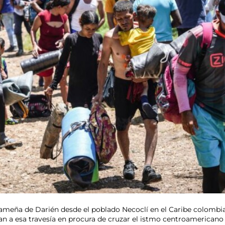
ameña de Darién desde el poblado Necoclí en el Caribe colombia
gan a esa travesía en procura de cruzar el istmo centroamericano