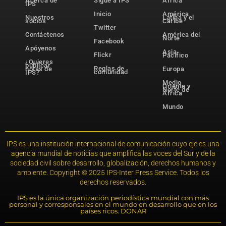
Acerca de
Sigue a IPS
África
IPS
Inicio
América
Nuestros
Latina y el
socios
Caribe
Twitter
Contáctenos
América del
Norte
Facebook
Apóyenos
Asia-
Flickr
Pacífico
¿Quieres
publicar
Reglas de
notas de
Europa
comunidad
IPS?
Medio
Oriente y
Norte de
África
Mundo
IPS es una institución internacional de comunicación cuyo eje es una
agencia mundial de noticias que amplifica las voces del Sur y de la
sociedad civil sobre desarrollo, globalización, derechos humanos y
ambiente. Copyright © 2025 IPS-Inter Press Service. Todos los
derechos reservados.
IPS es la única organización periodística mundial con más
personal y corresponsales en el mundo en desarrollo que en los
países ricos. DONAR