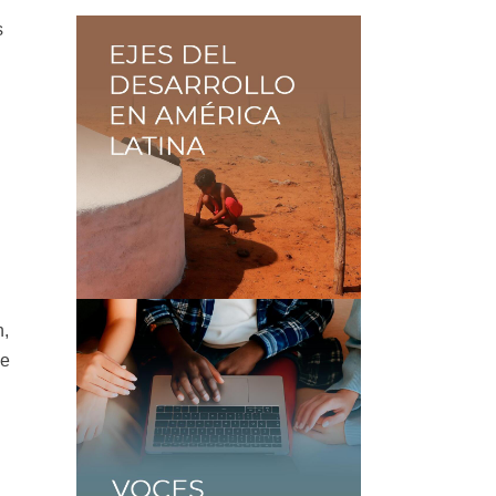
s
n,
de