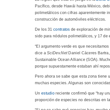
Pacífico, desde Hawái hasta México, deb
polimetálicos con cifras aparentemente in
construcción de automóviles eléctricos.
De los 31
contratos
de exploración de mi
sido para nódulos polimetálicos, y 17 de 
“El argumento verde es que necesitamos l
dice a
SciDev.Net
Daniel Cáceres Bartra,
Sustainable Ocean Alliance (SOA). Mucho
porque supuestamente estaban ahí reposan
Pero ahora se sabe que esta zona tiene u
muchas especies. Algunas son conocidas,
Un
estudio
reciente confirmó que “hay una 
proporción de especies no descritas en l
“Si no se sabe qué especies hay, mucho