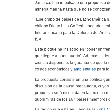
Jamaica, han impulsado una propuesta de
minería marina hasta que no se conozcan
“Ese grupo de países de Latinoamérica h
chileno Diego Lillo Goffreri, abogado sen
Interamericana para la Defensa del Ambie
ISA.
Este bloque ha insistido en “poner un fre
que llegue a buen puerto”. Además, piden
ciencia disponible, la garantía de que la 
costos económicos y
ambientales
para los
La propuesta consiste en una política gen
discusión de la pausa precautoria, cuyos
propuesta será discutida en la próxima re
quórum (81 de los 167 países miembros de
La región que está en juego es la
Zona Cl