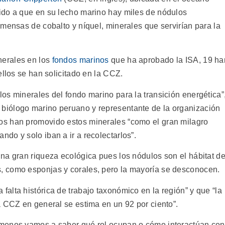
ido a que en su lecho marino hay miles de nódulos
mensas de cobalto y níquel, minerales que servirían para la
nerales en los
fondos marinos
que ha aprobado la ISA, 19 ha
ellos se han solicitado en la CCZ.
os minerales del fondo marino para la transición energética”
 biólogo marino peruano y representante de la organización
s han promovido estos minerales “como el gran milagro
do y solo iban a ir a recolectarlos”.
na gran riqueza ecológica pues los nódulos son el hábitat d
 como esponjas y corales, pero la mayoría se desconocen.
falta histórica de trabajo taxonómico en la región” y que “la
a CCZ en general se estima en un 92 por ciento”.
 menos vamos a saber qué rol ocupan o cómo interactúan con