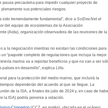
 pausa precautoria para impedir cualquier proyecto de
 plenamente sus potenciales riesgos.
a sido tremendamente fundamental”, dice a
SciDev.Net
el
ior del equipo de ecosistemas de la Asociación
nte (Aida), organización observadora de las reuniones de la
no a la negociación mientras no existan las condiciones para
 un “paquete completo de regulaciones que incluya la mejor
minería marina va a reportar beneficios y que no van a ser só
 países en desarrollo”, explica Lillo.
eral para la protección del medio marino, que incluirá la
 tiempos dependerán del acuerdo al que se llegue. La
unión de la ISA, a finales de julio de 2024 y, en caso de habe
 la ISA) podría ponerse a votación.
arion-Clipperton
(CCZ, en inglés), ubicada en el océano