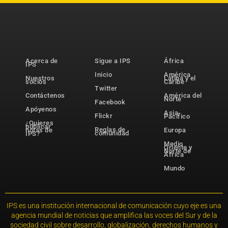
Acerca de
Sigue a IPS
África
IPS
Inicio
América
Nuestros
Latina y el
socios
Caribe
Twitter
Contáctenos
América del
Norte
Facebook
Apóyenos
Asia-
Flickr
Pacífico
¿Quieres
publicar
Reglas de
notas de
Europa
comunidad
IPS?
Medio
Oriente y
Norte de
África
Mundo
IPS es una institución internacional de comunicación cuyo eje es una
agencia mundial de noticias que amplifica las voces del Sur y de la
sociedad civil sobre desarrollo, globalización, derechos humanos y