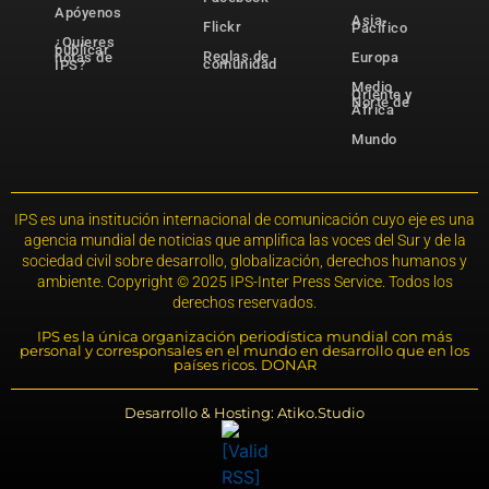
Apóyenos
Asia-
Flickr
Pacífico
¿Quieres
publicar
Reglas de
notas de
Europa
comunidad
IPS?
Medio
Oriente y
Norte de
África
Mundo
IPS es una institución internacional de comunicación cuyo eje es una
agencia mundial de noticias que amplifica las voces del Sur y de la
sociedad civil sobre desarrollo, globalización, derechos humanos y
ambiente. Copyright © 2025 IPS-Inter Press Service. Todos los
derechos reservados.
IPS es la única organización periodística mundial con más
personal y corresponsales en el mundo en desarrollo que en los
países ricos. DONAR
Desarrollo & Hosting: Atiko.Studio