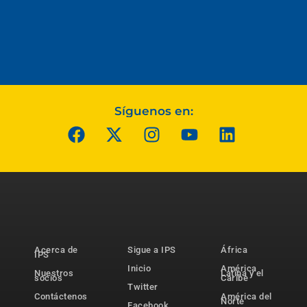
Síguenos en:
Acerca de
Sigue a IPS
África
IPS
Inicio
América
Nuestros
Latina y el
socios
Caribe
Twitter
Contáctenos
América del
Norte
Facebook