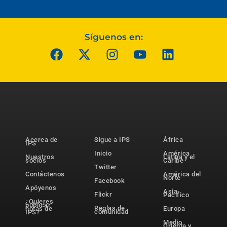
Síguenos en:
Acerca de
Sigue a IPS
África
IPS
Inicio
América
Nuestros
Latina y el
socios
Caribe
Twitter
Contáctenos
América del
Norte
Facebook
Apóyenos
Asia-
Flickr
Pacífico
¿Quieres
publicar
Reglas de
notas de
Europa
comunidad
IPS?
Medio
Oriente y