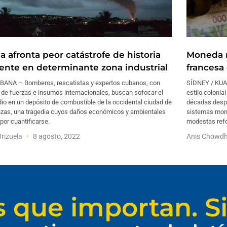
a afronta peor catástrofe de historia
Moneda n
iente en determinante zona industrial
francesa 
BANA – Bomberos, rescatistas y expertos cubanos, con
SÍDNEY / KUA
 de fuerzas e insumos internacionales, buscan sofocar el
estilo colonia
io en un depósito de combustible de la occidental ciudad de
décadas despué
zas, una tragedia cuyos daños económicos y ambientales
sistemas mone
por cuantificarse.
modestas ref
Brizuela
8 agosto, 2022
Anis Chowd
s que importan. Si