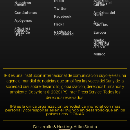
Inicio
América
Nuestros
Latina y el
socios
Caribe
Twitter
Contáctenos
América del
Norte
Facebook
Apóyenos
Asia-
Flickr
Pacífico
¿Quieres
publicar
Reglas de
notas de
Europa
comunidad
IPS?
Medio
Oriente y
Norte de
África
Mundo
IPS es una institución internacional de comunicación cuyo eje es una
agencia mundial de noticias que amplifica las voces del Sur y de la
sociedad civil sobre desarrollo, globalización, derechos humanos y
ambiente. Copyright © 2025 IPS-Inter Press Service. Todos los
derechos reservados.
IPS es la única organización periodística mundial con más
personal y corresponsales en el mundo en desarrollo que en los
países ricos. DONAR
Desarrollo & Hosting: Atiko.Studio