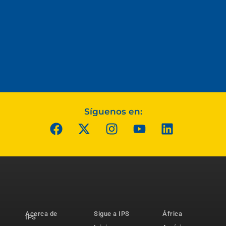
Síguenos en:
Acerca de
Sigue a IPS
África
IPS